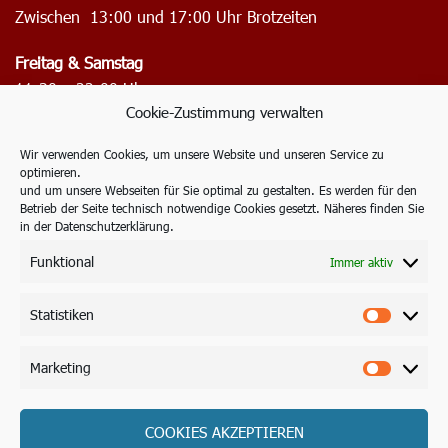
Zwischen 13:00 und 17:00 Uhr Brotzeiten
Freitag & Samstag
11:30 – 22:00 Uhr
Cookie-Zustimmung verwalten
Warme Küche bis 20.00 Uhr
Wir verwenden Cookies, um unsere Website und unseren Service zu
Sonntag
optimieren.
11:30 – 17:00 Uhr
und um unsere Webseiten für Sie optimal zu gestalten. Es werden für den
Betrieb der Seite technisch notwendige Cookies gesetzt. Näheres finden Sie
Warme Küche bis 15:00 Uhr
in der Datenschutzerklärung.
Wir freuen uns auf ihren Besuch! 🍽️
Funktional
Immer aktiv
Statistiken
Statisti
Kontakt
Anfahrt & Lage
Marketing
Marketi
Impressum
Datenschutzerklärung
COOKIES AKZEPTIEREN
Cookie-Richtlinie (EU)